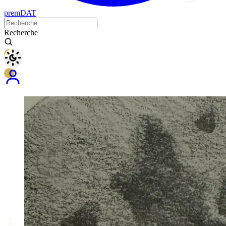
𓆃
premDAT
𓀀
Recherche
𓇯
𓄿