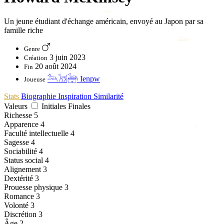
𓁹
Un jeune étudiant d'échange américain, envoyé au Japon par sa
famille riche
𓆃
𓉐
Genre
3 juin 2023
Création
20 août 2024
Fin
𓃢𓃡𓃣 Ienpw
Joueuse
Stats
Biographie
Inspiration
Similarité
Valeurs
Initiales
Finales
Richesse
5
Apparence
4
𓍢
Faculté intellectuelle
4
Sagesse
4
Sociabilité
4
Status social
4
Alignement
3
𓉐
Dextérité
3
Prouesse physique
3
Romance
3
Volonté
3
Discrétion
3
Âge
2