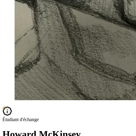
𓊝
𓍢
Étudiant d'échange
Howard McKinsey