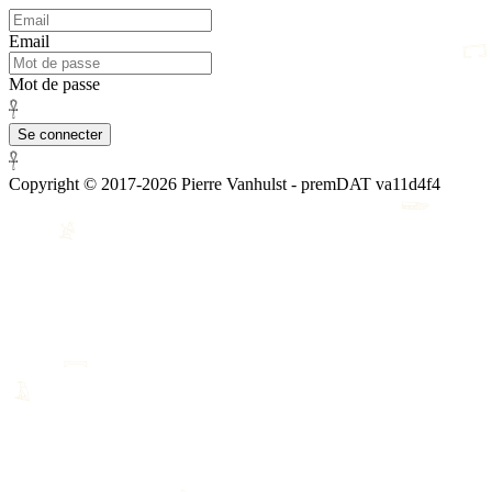
Email
𓉐
𓇯
Mot de passe
𓋹
Se connecter
𓋹
Copyright © 2017-2026 Pierre Vanhulst - premDAT
va11d4f4
𓆃
𓀀
𓇯
𓄿