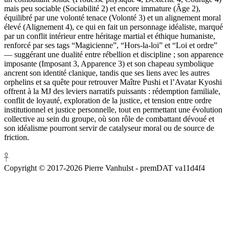
mais peu sociable (Sociabilité 2) et encore immature (Âge 2),
équilibré par une volonté tenace (Volonté 3) et un alignement moral
élevé (Alignement 4), ce qui en fait un personnage idéaliste, marqué
par un conflit intérieur entre héritage martial et éthique humaniste,
renforcé par ses tags “Magicienne”, “Hors-la-loi” et “Loi et ordre”
— suggérant une dualité entre rébellion et discipline ; son apparence
imposante (Imposant 3, Apparence 3) et son chapeau symbolique
ancrent son identité clanique, tandis que ses liens avec les autres
orphelins et sa quête pour retrouver Maître Pushi et l’Avatar Kyoshi
offrent à la MJ des leviers narratifs puissants : rédemption familiale,
conflit de loyauté, exploration de la justice, et tension entre ordre
institutionnel et justice personnelle, tout en permettant une évolution
collective au sein du groupe, où son rôle de combattant dévoué et
son idéalisme pourront servir de catalyseur moral ou de source de
friction.
𓋹
Copyright © 2017-2026 Pierre Vanhulst - premDAT
va11d4f4