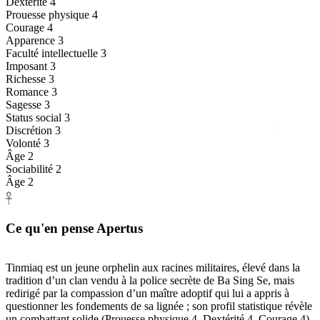
Dextérité
4
Prouesse physique
4
Courage
4
Apparence
3
Faculté intellectuelle
3
Imposant
3
Richesse
3
Romance
3
Sagesse
3
Status social
3
Discrétion
3
𓍢
Volonté
3
Âge
2
Sociabilité
2
Âge
2
𓋹
Ce qu'en pense Apertus
Tinmiaq est un jeune orphelin aux racines militaires, élevé dans la
𓉐
tradition d’un clan vendu à la police secrète de Ba Sing Se, mais
redirigé par la compassion d’un maître adoptif qui lui a appris à
questionner les fondements de sa lignée ; son profil statistique révèle
un combattant solide (Prouesse physique 4, Dextérité 4, Courage 4)