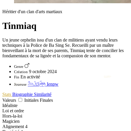
Héritier d'un clan d'arts martiaux
Tinmiaq
Un jeune orphelin issu d'un clan de militiens ayant vendu leurs
𓁹
techniques à la Police de Ba Sing Se. Recueilli par un maître
bienveillant à la mort de ses parents, Tinmiaq tente de concilier les
fondamentaux de sa lignée et la compassion de son mentor.
Genre
9 octobre 2024
Création
𓆃
En activité
Fin
𓃢𓃡𓃣 Ienpw
𓉐
Joueuse
Stats
Biographie
Similarité
Valeurs
Initiales
Finales
Idéaliste
Loi et ordre
Hors-la-loi
Magicien
Alignement
4