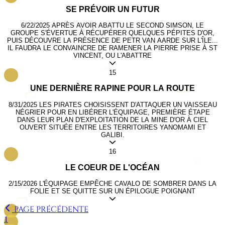
SE PRÉVOIR UN FUTUR
6/22/2025
APRÈS AVOIR ABATTU LE SECOND SIMSON, LE
GROUPE S'ÉVERTUE À RÉCUPÉRER QUELQUES PÉPITES D'OR,
𓍢
PUIS DÉCOUVRE LA PRÉSENCE DE PETR VAN AARDE SUR L'ÎLE...
IL FAUDRA LE CONVAINCRE DE RAMENER LA PIERRE PRISE À ST
VINCENT, OU L'ABATTRE
𓁹
15
UNE DERNIÈRE RAPINE POUR LA ROUTE
𓆃
𓉐
8/31/2025
LES PIRATES CHOISISSENT D'ATTAQUER UN VAISSEAU
NÉGRIER POUR EN LIBÉRER L'ÉQUIPAGE, PREMIÈRE ÉTAPE
DANS LEUR PLAN D'EXPLOITATION DE LA MINE D'OR À CIEL
OUVERT SITUÉE ENTRE LES TERRITOIRES YANOMAMI ET
GALIBI.
16
𓍢
LE COEUR DE L'OCÉAN
2/15/2026
L'ÉQUIPAGE EMPÊCHE CAVALO DE SOMBRER DANS LA
FOLIE ET SE QUITTE SUR UN ÉPILOGUE POIGNANT
𓉐
PAGE PRÉCÉDENTE
1