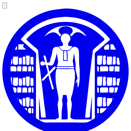
𓉐
𓇯
𓆃
𓀀