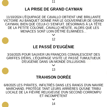
11
𓎛
LA PRISE DE GRAND CAYMAN
11/10/2024
L'ÉQUIPAGE DE CAVALLO OBTIENT UNE BRILLANTE
VICTOIRE AU BANQUET DONNÉ PAR LE GOUVERNEUR DE GRAND
CAYMAN, BIEN QUE CELUI-CI S'ENFUIT. DÉSORMAIS À LA TÊTE
DE LA PETITE COLONIE, CAVALLO HÉSITE, ALORS QUE LES
MENACES SONT LOIN D'ÊTRE ÉLIMINÉES...
12
LE PASSÉ D'EUGÉNIE
3/16/2025
POUR SAUVER UN FRANÇOIS CONVALESCENT DES
GRIFFES D'ÉRIS, L'ÉQUIPAGE VISITE LE PASSÉ TUMULTUEUX
𓊝
D'EUGÉNIE DANS UN MONDE D'ILLUSIONS
13
TRAHISON DORÉE
6/8/2025
LES PIRATES, INFILTRÉS DANS LES RANGS D'UN NAVIRE
MARCHAND, PROTÈGE TANT LEURS ARRIÈRES QU'UNE TRIBU
LOCALE DE LA FIÈVRE RELIGIEUSE D'UN SECOND CORROMPU
ET INCOMPÉTENT
14